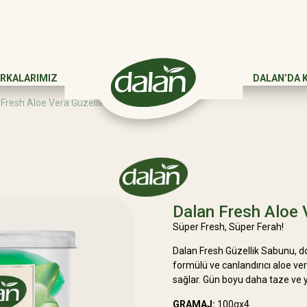
RKALARIMIZ
DALAN’DA 
 Fresh Aloe Vera Güzellik Sabunu
Dalan Fresh Aloe 
Süper Fresh, Süper Ferah!
Dalan Fresh Güzellik Sabunu, do
formülü ve canlandırıcı aloe ver
sağlar. Gün boyu daha taze ve 
GRAMAJ:
100gx4