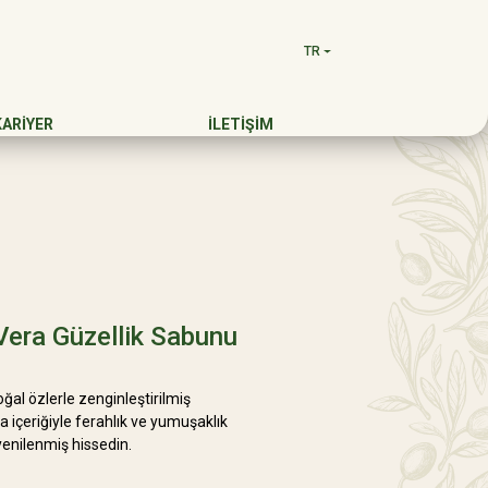
TR
KARİYER
İLETİŞİM
Vera Güzellik Sabunu
ğal özlerle zenginleştirilmiş
a içeriğiyle ferahlık ve yumuşaklık
yenilenmiş hissedin.