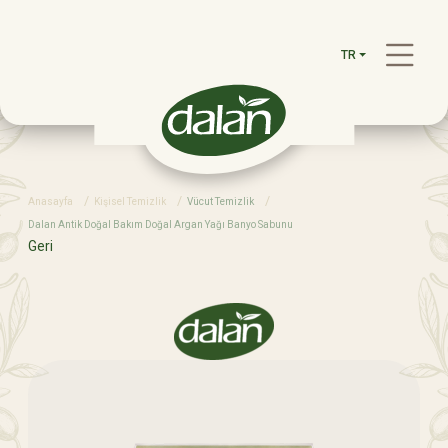
TR
Anasayfa
Kişisel Temizlik
Vücut Temizlik
Dalan Antik Doğal Bakım Doğal Argan Yağı Banyo Sabunu
Geri