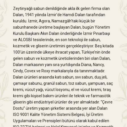
Zeytinyağlı sabun denildiğinde akla ilk gelen firma olan
Dalan, 1941 yılında İzmir’de Hamdi Dalan tarafından
kuruldu. İzmir, Agora, Namazgâh’taki küçük bir
sabunhanede üretime başlayan Dalan, bugün Yönetim
Kurulu Başkanı Akın Dalan önderliğinde İzmir Pınarbaşı
ve ALOSBİ tesislerinde, en son teknoloji ile sabun,
kozmetik ve gliserin üretimini gerçekleştiriyor. Beş kıtada
100’ün üzerinde ülkeye ihracat yapan, Türkiye’nin önde
gelen sabun ve kozmetik üreticilerinden biri olan Dalan,
Dalan markasının yanı sıra yurtdışında Diana, Nancy,
Cindy, Covex ve Roxy markalarıyla da tanınmaktadır.
Dalan ürünleri arasında katı sabun, sıvı sabun, duş jeli,
çamaşır sabunu, granül sabun, toz sabun, şampuan, saç
kremi, vücut yağı, vücut losyonu, el ve vücut kremi, tıraş
kremi gibi kişisel bakım ürünleri ile teknik ve farmasötik
gliserin gibi endüstriyel ürünler de yer almaktadır. “Çevre
Dostu” üretim yapan şirketler arasında yer alan Dalan
ISO 9001 Kalite Yönetim Sistemi Belgesi, İyi Üretim
Uygulamaları ve Prensipleri bütünü olarak kabul edilen
ISO 22716 belgesi ve Helal Kimyasal ürünler ve Kozmetik