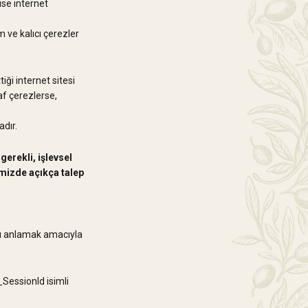
ise internet
 ve kalıcı çerezler
iği internet sitesi
af çerezlerse,
adır.
gerekli, işlevsel
emizde açıkça talep
ını anlamak amacıyla
SessionId isimli