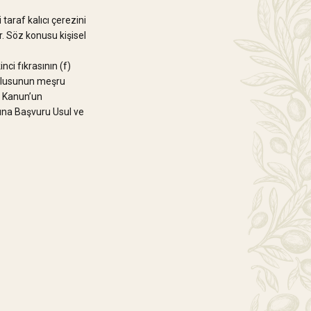
taraf kalıcı çerezini
ir. Söz konusu kişisel
ci fıkrasının (f)
umlusunun meşru
ı Kanun’un
suna Başvuru Usul ve