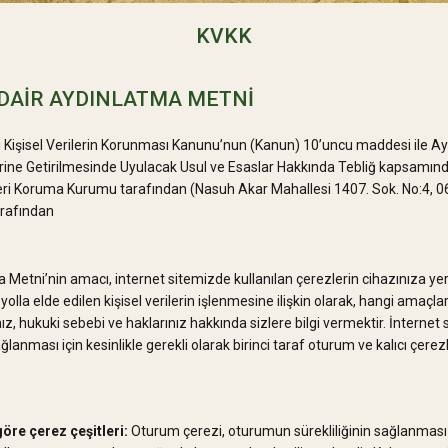
KVKK
DAİR AYDINLATMA METNİ
ı Kişisel Verilerin Korunması Kanunu’nun (Kanun) 10’uncu maddesi ile A
ne Getirilmesinde Uyulacak Usul ve Esaslar Hakkında Tebliğ kapsamınd
rileri Koruma Kurumu tarafından (Nasuh Akar Mahallesi 1407. Sok. No:4, 
rafından
Metni’nin amacı, internet sitemizde kullanılan çerezlerin cihazınıza yer
 yolla elde edilen kişisel verilerin işlenmesine ilişkin olarak, hangi amaçla
ız, hukuki sebebi ve haklarınız hakkında sizlere bilgi vermektir. İnternet
lanması için kesinlikle gerekli olarak birinci taraf oturum ve kalıcı çerez
öre çerez çeşitleri:
Oturum çerezi, oturumun sürekliliğinin sağlanmas