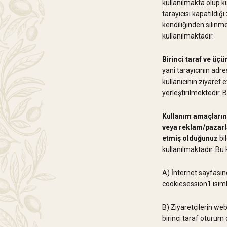
kullanılmakta olup ku
tarayıcısı kapatıldığ
kendiliğinden silinm
kullanılmaktadır.
Birinci taraf ve üçü
yani tarayıcının adr
kullanıcının ziyaret e
yerleştirilmektedir. 
Kullanım amaçlarına
veya reklam/pazarla
etmiş olduğunuz
bil
kullanılmaktadır. B
A) İnternet sayfasın
cookiesession1 isimli 
B) Ziyaretçilerin we
birinci taraf oturum 