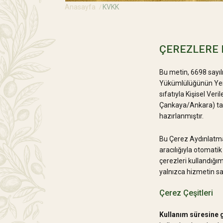
Anasayfa
KVKK
ÇEREZLERE 
Bu metin, 6698 sayıl
Yükümlülüğünün Yeri
sıfatıyla Kişisel Ve
Çankaya/Ankara) ta
hazırlanmıştır.
Bu Çerez Aydınlatma 
aracılığıyla otomatik
çerezleri kullandığım
yalnızca hizmetin sağ
Çerez Çeşitleri
Kullanım süresine g