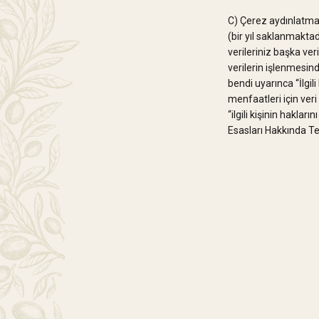
C) Çerez aydınlatma 
(bir yıl saklanmaktadı
verileriniz başka ve
verilerin işlenmesind
bendi uyarınca “İlgi
menfaatleri için ver
“ilgili kişinin hakl
Esasları Hakkında Teb