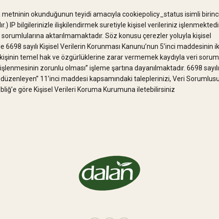
metninin okunduğunun teyidi amacıyla cookiepolicy_status isimli birinci 
r.) IP bilgilerinizle ilişkilendirmek suretiyle kişisel verileriniz işlenmekted
ri sorumlularına aktarılmamaktadır. Söz konusu çerezler yoluyla kişisel
e 6698 sayılı Kişisel Verilerin Korunması Kanunu’nun 5’inci maddesinin ikin
li kişinin temel hak ve özgürlüklerine zarar vermemek kaydıyla veri sor
i işlenmesinin zorunlu olması” işleme şartına dayanılmaktadır. 6698 sayıl
arını düzenleyen” 11’inci maddesi kapsamındaki taleplerinizi, Veri Sorumlu
liğ’e göre Kişisel Verileri Koruma Kurumuna iletebilirsiniz