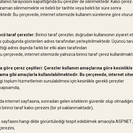
llanıcı tarayıcısını kapattığında bu çerezler de silinmektedir. Kalıcı çerez 
ı zaman silinmemekte ve belirli bir tarihte veya belirli bir süre sonra
ektedir. Bu çerçevede, internet sitemizde kullanım sürelerine göre oturum
ncü taraf çerezler:
Birinci taraf çerezler, doğrudan kullanıcının ziyaret ett
es çubuğunda gösterilen adres tarafından yerleştirilmektedir. Üçüncü tar
ttiği adres dışında farklı bir etki alanı tarafından
Bu çerçevede, internet sitemizde yalnızca birinci taraf çerez kullanılmakt
 göre çerez çeşitleri: Çerezler kullanım amaçlarına göre kesinlikle 
ma gibi amaçlarla kullanılabilmektedir. Bu çerçevede, internet sit
gi toplum hizmetlerinin sunulabilmesi için kesinlikle gerekli çerezler
u kapsamda,
da internet sayfasına, sonradan gelen isteklerin güvenilir olup olmadığ
birinci taraf kalıcı çerezini (bir yıl saklanmaktadır),
b sayfasını hangi dilde görüntülediği tespit edebilmek amacıyla ASP.NET_
çerezini,