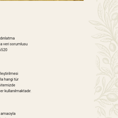
ydınlatma
a veri sorumlusu
06520
leştirilmesi
rla hangi tür
 sitemizde
ler kullanılmaktadır.
ı amacıyla