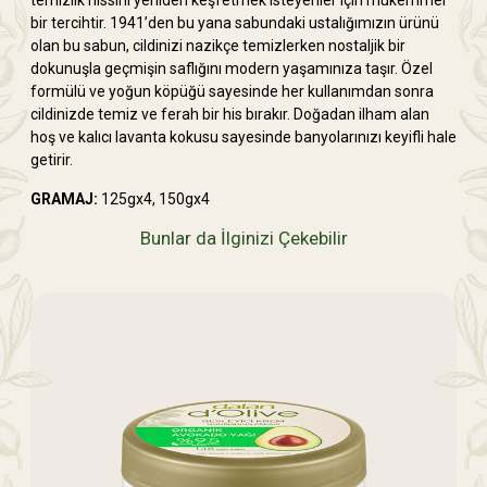
temizlik hissini yeniden keşfetmek isteyenler için mükemmel
bir tercihtir. 1941’den bu yana sabundaki ustalığımızın ürünü
olan bu sabun, cildinizi nazikçe temizlerken nostaljik bir
dokunuşla geçmişin saflığını modern yaşamınıza taşır. Özel
formülü ve yoğun köpüğü sayesinde her kullanımdan sonra
cildinizde temiz ve ferah bir his bırakır. Doğadan ilham alan
hoş ve kalıcı lavanta kokusu sayesinde banyolarınızı keyifli hale
getirir.
GRAMAJ:
125gx4, 150gx4
Bunlar da İlginizi Çekebilir