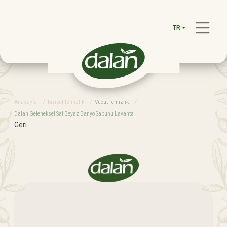
TR
Anasayfa
Kişisel Temizlik
Vücut Temizlik
Dalan Geleneksel Saf Beyaz Banyo Sabunu Lavanta
Geri