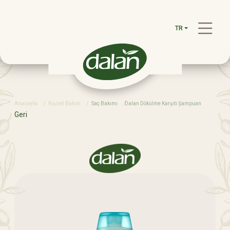
TR
Anasayfa
Kişisel Bakım
Saç Bakımı
Dalan Dökülme Karşıtı Şampuan
Geri