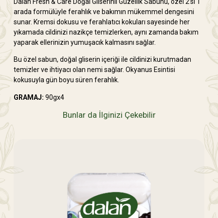
Dalan Fresh & Care Doğal Gliserinli Güzellik Sabunu, özel 2’si 1
arada formülüyle ferahlık ve bakımın mükemmel dengesini
sunar. Kremsi dokusu ve ferahlatıcı kokuları sayesinde her
yıkamada cildinizi nazikçe temizlerken, aynı zamanda bakım
yaparak ellerinizin yumuşacık kalmasını sağlar.
Bu özel sabun, doğal gliserin içeriği ile cildinizi kurutmadan
temizler ve ihtiyacı olan nemi sağlar. Okyanus Esintisi
kokusuyla gün boyu süren ferahlık.
GRAMAJ:
90gx4
Bunlar da İlginizi Çekebilir