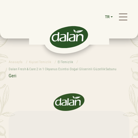
TR
Anasayfa
Kişisel Temizlik
El Temizlik
Dalan Fresh & Care 2 in 1 Okyanus Esintisi Doğal Gliserinli Güzellik Sabunu
Geri