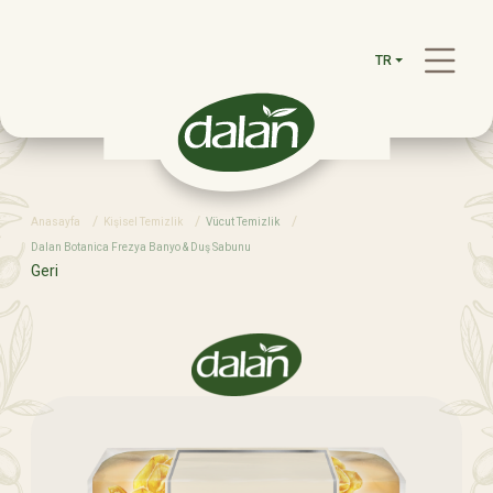
TR
Anasayfa
Kişisel Temizlik
Vücut Temizlik
Dalan Botanica Frezya Banyo & Duş Sabunu
Geri