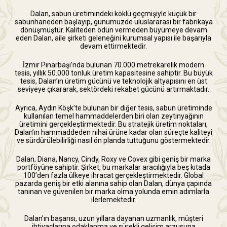
Dalan, sabun üretimindeki köklü geçmişiyle küçük bir
sabunhaneden başlayıp, günümüzde uluslararası bir fabrikaya
dönüşmüştür. Kaliteden ödün vermeden büyümeye devam
eden Dalan, aile şirketi geleneğini kurumsal yapısı ile başarıyla
devam ettirmektedir.
İzmir Pınarbaşı’nda bulunan 70.000 metrekarelik modern
tesis, yıllık 50.000 tonluk üretim kapasitesine sahiptir. Bu büyük
tesis, Dalan’ın üretim gücünü ve teknolojik altyapısını en üst
seviyeye çıkararak, sektördeki rekabet gücünü artırmaktadır.
Ayrıca, Aydın Köşk’te bulunan bir diğer tesis, sabun üretiminde
kullanılan temel hammaddelerden biri olan zeytinyağının
üretimini gerçekleştirmektedir. Bu stratejik üretim noktaları,
Dalan’ın hammaddeden nihai ürüne kadar olan süreçte kaliteyi
ve sürdürülebilirliği nasıl ön planda tuttuğunu göstermektedir.
Dalan, Diana, Nancy, Cindy, Roxy ve Covex gibi geniş bir marka
portföyüne sahiptir. Şirket, bu markalar aracılığıyla beş kıtada
100’den fazla ülkeye ihracat gerçekleştirmektedir. Global
pazarda geniş bir etki alanına sahip olan Dalan, dünya çapında
tanınan ve güvenilen bir marka olma yolunda emin adımlarla
ilerlemektedir.
Dalan’ın başarısı, uzun yıllara dayanan uzmanlık, müşteri
ihtiyaçlarına odaklanma ve sürekli gelişim arzusuna